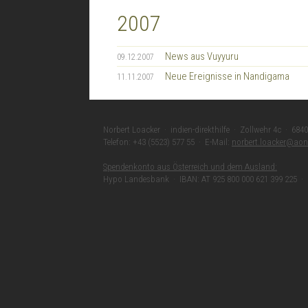
2007
News aus Vuyyuru
09.12.2007
Neue Ereignisse in Nandigama
11.11.2007
Norbert Loacker · indien-direkthilfe · Zollwehr 4c · 6840
Telefon: +43 (5523) 577 55 · E-Mail:
norbert.loacker@aon
Spendenkonto aus Österreich und dem Ausland:
Hypo Landesbank · IBAN: AT 925 800 000 621 399 225 ·