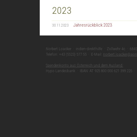
2023
Jahresrückblick 2023
30.11.2023
Norbert Loacker · indien-direkthilfe · Zollwehr 4c · 6840
Telefon: +43 (5523) 577 55 · E-Mail:
norbert.loacker@aon
Spendenkonto aus Österreich und dem Ausland:
Hypo Landesbank · IBAN: AT 925 800 000 621 399 225 ·